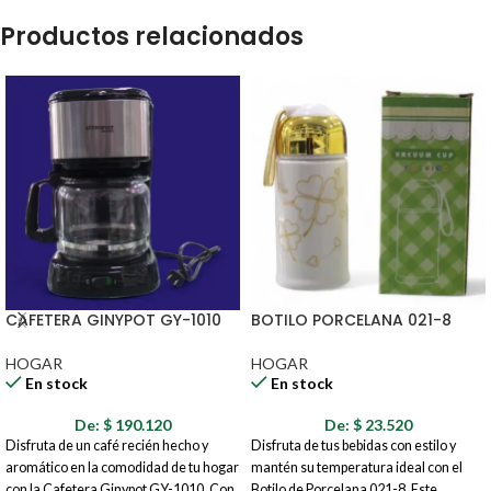
Productos relacionados
CAFETERA GINYPOT GY-1010
BOTILO PORCELANA 021-8
HOGAR
HOGAR
En stock
En stock
De:
$
190.120
De:
$
23.520
Disfruta de un café recién hecho y
Disfruta de tus bebidas con estilo y
aromático en la comodidad de tu hogar
mantén su temperatura ideal con el
con la Cafetera Ginypot GY-1010. Con
Botilo de Porcelana 021-8. Este