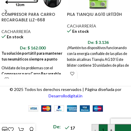
COMPRESOR PARA CARRO
PILA TIANQIU AG10 LR1130H
RECARGABLE LLZ-668
CACHARRERÍA
En stock
CACHARRERÍA
En stock
De:
$
3.136
De:
$
162.000
¡Mantén tus dispositivos funcionando
Tu solución portátil para mantener
con la energía confiable de las pilas de
tus neumáticos siempre a punto
botón alcalinas Tianqiu AG10! Este
blíster contiene 10 unidades de pilas de
Olvídate de los problemas con el
1.5V, perfectas para una amplia gama
Compresor para Carro Recargable
de aparatos electrónicos pequeños,
LLZ-668
. Este potente y compacto
desde relojes y calculadoras hasta
compresor es tu aliado perfecto en la
juguetes y controles remotos.
© 2025 Todos los derechos reservados | Página diseñada por
carretera, en casa o donde lo
Desarrollodigital.in
necesites.
CORTAUÑAS
De:
BEBE
17
-
+