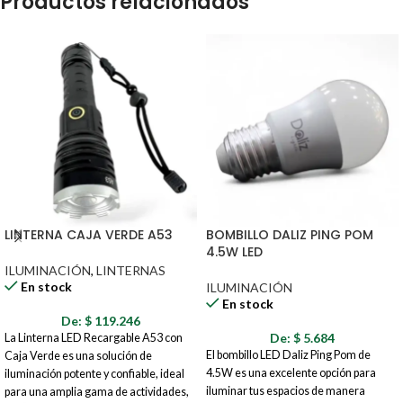
Productos relacionados
LINTERNA CAJA VERDE A53
BOMBILLO DALIZ PING POM
4.5W LED
ILUMINACIÓN
,
LINTERNAS
En stock
ILUMINACIÓN
En stock
De:
$
119.246
De:
$
5.684
La Linterna LED Recargable A53 con
El bombillo LED Daliz Ping Pom de
Caja Verde es una solución de
4.5W es una excelente opción para
iluminación potente y confiable, ideal
iluminar tus espacios de manera
para una amplia gama de actividades,