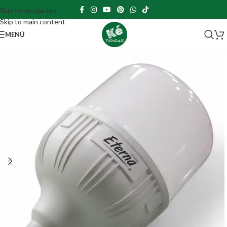
Skip to navigation
Skip to main content
MENÚ