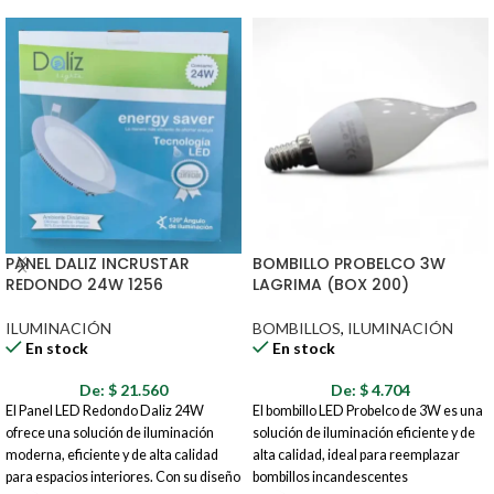
PANEL DALIZ INCRUSTAR
BOMBILLO PROBELCO 3W
REDONDO 24W 1256
LAGRIMA (BOX 200)
ILUMINACIÓN
BOMBILLOS
,
ILUMINACIÓN
En stock
En stock
De:
$
21.560
De:
$
4.704
El Panel LED Redondo Daliz 24W
El bombillo LED Probelco de 3W es una
ofrece una solución de iluminación
solución de iluminación eficiente y de
moderna, eficiente y de alta calidad
alta calidad, ideal para reemplazar
para espacios interiores. Con su diseño
bombillos incandescentes