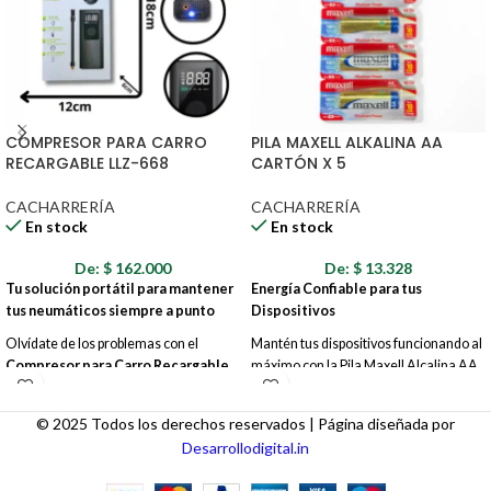
COMPRESOR PARA CARRO
PILA MAXELL ALKALINA AA
RECARGABLE LLZ-668
CARTÓN X 5
CACHARRERÍA
CACHARRERÍA
En stock
En stock
De:
$
162.000
De:
$
13.328
Tu solución portátil para mantener
Energía Confiable para tus
tus neumáticos siempre a punto
Dispositivos
Olvídate de los problemas con el
Mantén tus dispositivos funcionando al
Compresor para Carro Recargable
máximo con la Pila Maxell Alcalina AA,
LLZ-668
. Este potente y compacto
la fuente de energía confiable y
compresor es tu aliado perfecto en la
duradera que necesitas. Este paquete
© 2025 Todos los derechos reservados | Página diseñada por
carretera, en casa o donde lo
incluye 5 pilas AA, perfectas para una
Desarrollodigital.in
necesites.
amplia gama de aparatos electrónicos,
desde controles remotos y linternas