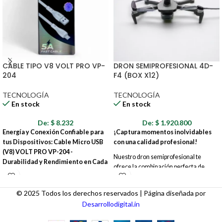
CABLE TIPO V8 VOLT PRO VP-
DRON SEMIPROFESIONAL 4D-
204
F4 (BOX X12)
TECNOLOGÍA
TECNOLOGÍA
En stock
En stock
De:
$
8.232
De:
$
1.920.800
Energía y Conexión Confiable para
¡Captura momentos inolvidables
tus Dispositivos: Cable Micro USB
con una calidad profesional!
(V8) VOLT PRO VP-204 -
Nuestro dron semiprofesional te
Durabilidad y Rendimiento en Cada
ofrece la combinación perfecta de
Carga y Transferencia
rendimiento y facilidad de uso. Con su
¿Necesitas un cable Micro USB (V8)
diseño elegante y compacto, este dron
© 2025 Todos los derechos reservados | Página diseñada por
que ofrezca una carga rápida y estable,
es ideal para entusiastas de la
Desarrollodigital.in
además de una transferencia de datos
fotografía y el video que buscan llevar
eficiente? El CABLE TIPO V8 VOLT
sus creaciones aéreas al siguiente