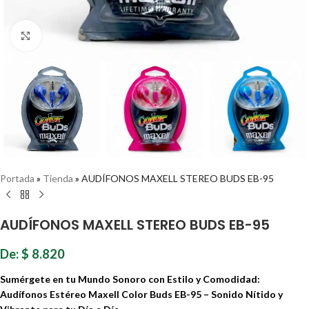
Haz clic para ampliar
Portada
»
Tienda
»
AUDÍFONOS MAXELL STEREO BUDS EB-95
AUDÍFONOS MAXELL STEREO BUDS EB-95
De:
$
8.820
Sumérgete en tu Mundo Sonoro con Estilo y Comodidad:
Audífonos Estéreo Maxell Color Buds EB-95 – Sonido Nítido y