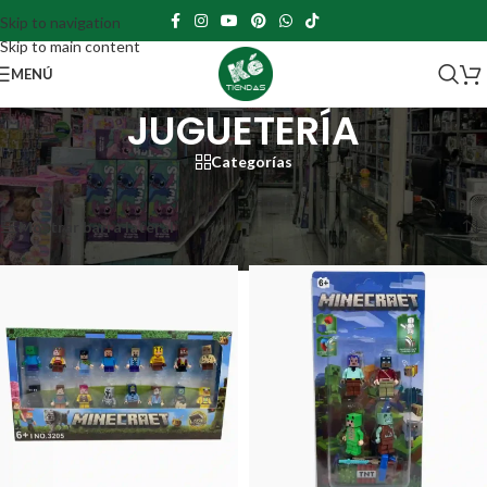
Skip to navigation
Skip to main content
MENÚ
JUGUETERÍA
Categorías
Portada
»
JUGUETERÍA
»
Página 4
Mostrando 37–48 de 800 resultados
Mostrar barra lateral